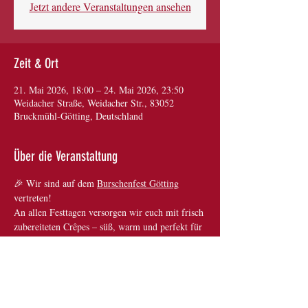
Jetzt andere Veranstaltungen ansehen
Zeit & Ort
21. Mai 2026, 18:00 – 24. Mai 2026, 23:50
Weidacher Straße, Weidacher Str., 83052
Bruckmühl-Götting, Deutschland
Über die Veranstaltung
🎉 Wir sind auf dem 
Burschenfest Götting
vertreten!
An allen Festtagen versorgen wir euch mit frisch 
zubereiteten Crêpes – süß, warm und perfekt für 
den Volksfestbesuch. 🥞✨
Kommt vorbei, gönnt euch eine kleine Pause 
und besucht uns am Foodtruck von „Kiss the 
Cook“ – wir freuen uns auf euch!