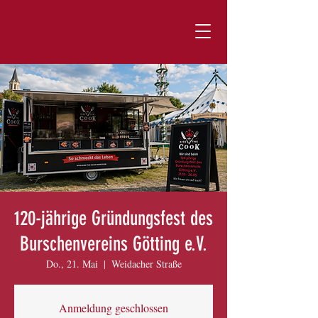
120-jährige Gründungsfest des
Burschenvereins Götting e.V.
Do., 21. Mai
  |  
Weidacher Straße
Anmeldung geschlossen